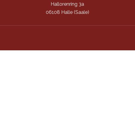
Hallorenring 3a
06108 Halle (Saale)