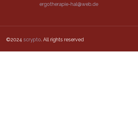
ergotherapie-hal@web.de
©2024
scrypto
. All rights reserved